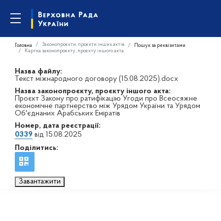
Законопроєкти, проєкти інших актів
Головна
Пошук за реквізитами
Картка законопроєкту, проєкту іншого акта
Назва файлу:
Текст міжнародного договору (15.08.2025).docx
Назва законопроєкту, проєкту іншого акта:
Проєкт Закону про ратифікацію Угоди про Всеосяжне
економічне партнерство між Урядом України та Урядом
Об'єднаних Арабських Еміратів
Номер, дата реєстрації:
0339
від 15.08.2025
Поділитись:
Завантажити