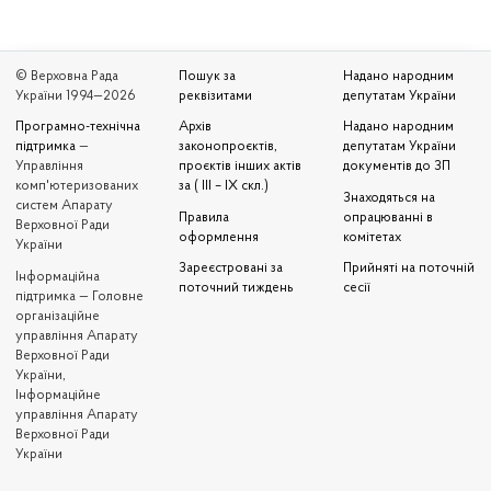
© Верховна Рада
Пошук за
Надано народним
України 1994—2026
реквізитами
депутатам України
Програмно-технічна
Архів
Надано народним
підтримка
—
законопроєктів,
депутатам України
Управління
проєктів інших актів
документів до ЗП
комп'ютеризованих
за ( III – IX скл.)
Знаходяться на
систем Апарату
Правила
опрацюванні в
Верховної Ради
оформлення
комітетах
України
Зареєстровані за
Прийняті на поточній
Iнформаційна
поточний тиждень
сесії
підтримка — Головне
організаційне
управління Апарату
Верховної Ради
України,
Інформаційне
управління Апарату
Верховної Ради
України