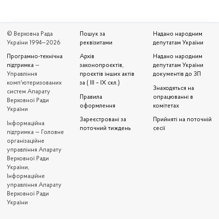
© Верховна Рада
Пошук за
Надано народним
України 1994—2026
реквізитами
депутатам України
Програмно-технічна
Архів
Надано народним
підтримка
—
законопроєктів,
депутатам України
Управління
проєктів інших актів
документів до ЗП
комп'ютеризованих
за ( III – IX скл.)
Знаходяться на
систем Апарату
Правила
опрацюванні в
Верховної Ради
оформлення
комітетах
України
Зареєстровані за
Прийняті на поточній
Iнформаційна
поточний тиждень
сесії
підтримка — Головне
організаційне
управління Апарату
Верховної Ради
України,
Інформаційне
управління Апарату
Верховної Ради
України