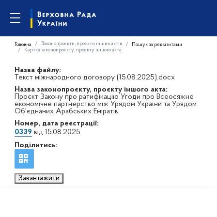
Законопроєкти, проєкти інших актів
Головна
Пошук за реквізитами
Картка законопроєкту, проєкту іншого акта
Назва файлу:
Текст міжнародного договору (15.08.2025).docx
Назва законопроєкту, проєкту іншого акта:
Проєкт Закону про ратифікацію Угоди про Всеосяжне
економічне партнерство між Урядом України та Урядом
Об'єднаних Арабських Еміратів
Номер, дата реєстрації:
0339
від 15.08.2025
Поділитись:
Завантажити