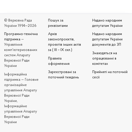
© Верховна Рада
Пошук за
Надано народним
України 1994—2026
реквізитами
депутатам України
Програмно-технічна
Архів
Надано народним
підтримка
—
законопроєктів,
депутатам України
Управління
проєктів інших актів
документів до ЗП
комп'ютеризованих
за ( III – IX скл.)
Знаходяться на
систем Апарату
Правила
опрацюванні в
Верховної Ради
оформлення
комітетах
України
Зареєстровані за
Прийняті на поточній
Iнформаційна
поточний тиждень
сесії
підтримка — Головне
організаційне
управління Апарату
Верховної Ради
України,
Інформаційне
управління Апарату
Верховної Ради
України