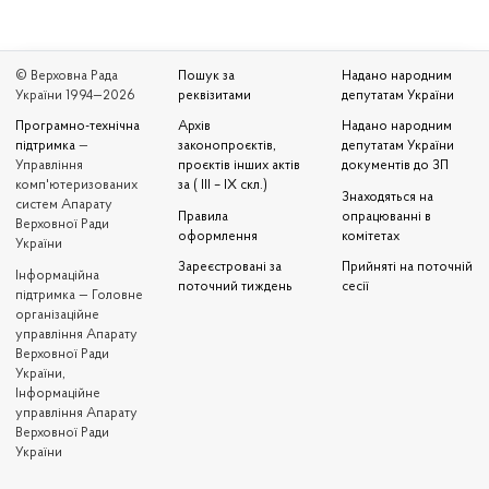
© Верховна Рада
Пошук за
Надано народним
України 1994—2026
реквізитами
депутатам України
Програмно-технічна
Архів
Надано народним
підтримка
—
законопроєктів,
депутатам України
Управління
проєктів інших актів
документів до ЗП
комп'ютеризованих
за ( III – IX скл.)
Знаходяться на
систем Апарату
Правила
опрацюванні в
Верховної Ради
оформлення
комітетах
України
Зареєстровані за
Прийняті на поточній
Iнформаційна
поточний тиждень
сесії
підтримка — Головне
організаційне
управління Апарату
Верховної Ради
України,
Інформаційне
управління Апарату
Верховної Ради
України