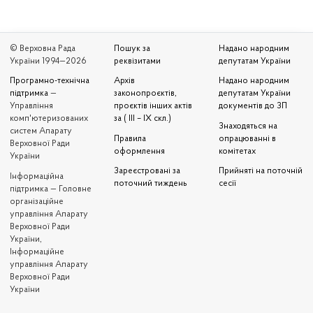
© Верховна Рада
Пошук за
Надано народним
України 1994—2026
реквізитами
депутатам України
Програмно-технічна
Архів
Надано народним
підтримка
—
законопроєктів,
депутатам України
Управління
проєктів інших актів
документів до ЗП
комп'ютеризованих
за ( III – IX скл.)
Знаходяться на
систем Апарату
Правила
опрацюванні в
Верховної Ради
оформлення
комітетах
України
Зареєстровані за
Прийняті на поточній
Iнформаційна
поточний тиждень
сесії
підтримка — Головне
організаційне
управління Апарату
Верховної Ради
України,
Інформаційне
управління Апарату
Верховної Ради
України