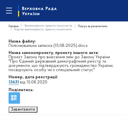
Законопроєкти, проєкти інших актів
Головна
Пошук за реквізитами
Картка законопроєкту, проєкту іншого акта
Назва файлу:
Пояснювальна записка (15.08.2025).docx
Назва законопроєкту, проєкту іншого акта:
Проєкт Закону про внесення змін до Закону України
"Про Єдиний державний демографічний реєстр та
документи, що підтверджують громадянство України,
посвідчують особу чи її спеціальний статус"
Номер, дата реєстрації:
13631
від 15.08.2025
Поділитись:
Завантажити