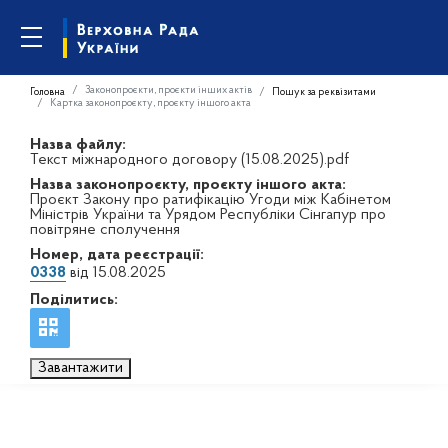
Законопроєкти, проєкти інших актів
Головна
Пошук за реквізитами
Картка законопроєкту, проєкту іншого акта
Назва файлу:
Текст міжнародного договору (15.08.2025).pdf
Назва законопроєкту, проєкту іншого акта:
Проєкт Закону про ратифікацію Угоди між Кабінетом
Міністрів України та Урядом Республіки Сінгапур про
повітряне сполучення
Номер, дата реєстрації:
0338
від 15.08.2025
Поділитись:
Завантажити