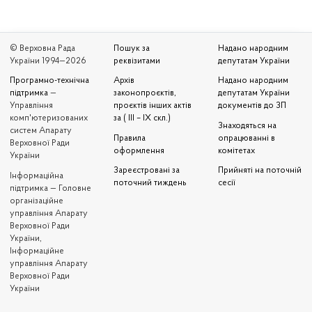
© Верховна Рада
Пошук за
Надано народним
України 1994—2026
реквізитами
депутатам України
Програмно-технічна
Архів
Надано народним
підтримка
—
законопроєктів,
депутатам України
Управління
проєктів інших актів
документів до ЗП
комп'ютеризованих
за ( III – IX скл.)
Знаходяться на
систем Апарату
Правила
опрацюванні в
Верховної Ради
оформлення
комітетах
України
Зареєстровані за
Прийняті на поточній
Iнформаційна
поточний тиждень
сесії
підтримка — Головне
організаційне
управління Апарату
Верховної Ради
України,
Інформаційне
управління Апарату
Верховної Ради
України