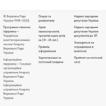
© Верховна Рада
Пошук за
Надано народним
України 1994—2026
реквізитами
депутатам України
Програмно-технічна
Архів
Надано народним
підтримка
—
законопроєктів,
депутатам України
Управління
проєктів інших актів
документів до ЗП
комп'ютеризованих
за ( III – IX скл.)
Знаходяться на
систем Апарату
Правила
опрацюванні в
Верховної Ради
оформлення
комітетах
України
Зареєстровані за
Прийняті на поточній
Iнформаційна
поточний тиждень
сесії
підтримка — Головне
організаційне
управління Апарату
Верховної Ради
України,
Інформаційне
управління Апарату
Верховної Ради
України