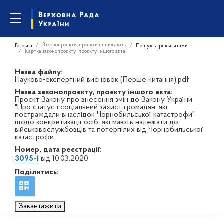
Законопроєкти, проєкти інших актів
Головна
Пошук за реквізитами
Картка законопроєкту, проєкту іншого акта
Назва файлу:
Науково-експертний висновок (Перше читання).pdf
Назва законопроєкту, проєкту іншого акта:
Проєкт Закону про внесення змін до Закону України
"Про статус і соціальний захист громадян, які
постраждали внаслідок Чорнобильської катастрофи"
щодо конкретизації осіб, які мають належати до
військовослужбовців та потерпілих від Чорнобильської
катастрофи
Номер, дата реєстрації:
3095-1
від 10.03.2020
Поділитись:
Завантажити