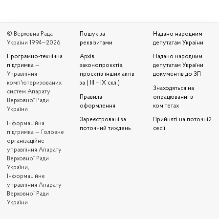
© Верховна Рада
Пошук за
Надано народним
України 1994—2026
реквізитами
депутатам України
Програмно-технічна
Архів
Надано народним
підтримка
—
законопроєктів,
депутатам України
Управління
проєктів інших актів
документів до ЗП
комп'ютеризованих
за ( III – IX скл.)
Знаходяться на
систем Апарату
Правила
опрацюванні в
Верховної Ради
оформлення
комітетах
України
Зареєстровані за
Прийняті на поточній
Iнформаційна
поточний тиждень
сесії
підтримка — Головне
організаційне
управління Апарату
Верховної Ради
України,
Інформаційне
управління Апарату
Верховної Ради
України