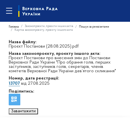
Законопроєкти, проєкти інших актів
Головна
Пошук за реквізитами
Картка законопроєкту, проєкту іншого акта
Назва файлу:
Проєкт Постанови (28.08.2025).pdf
Назва законопроєкту, проєкту іншого акта:
Проєкт Постанови про внесення змін до Постанови
Верховної Ради України "Про обрання голів, перших
заступників, заступників голів, секретарів, членів
комітетів Верховної Ради України дев’ятого скликання"
Номер, дата реєстрації:
13707
від 27.08.2025
Поділитись:
Завантажити