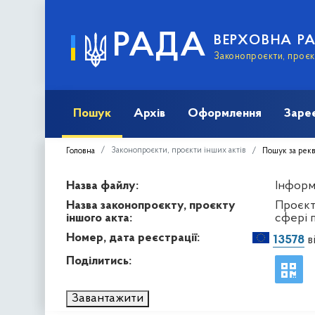
РАДА
ВЕРХОВНА Р
Законопроєкти, проєкт
Пошук
Архів
Оформлення
Заре
Законопроєкти, проєкти інших актів
Головна
Пошук за рек
Назва файлу:
Інформа
Назва законопроєкту, проєкту
Проєкт
іншого акта:
сфері 
Номер, дата реєстрації:
13578
в
Поділитись:
Завантажити