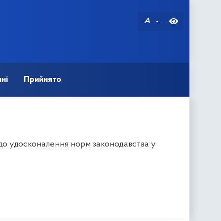
A
ні
Прийнято
одо удосконалення норм законодавства у