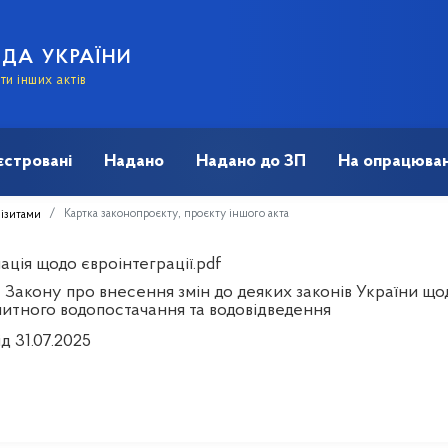
АДА УКРАЇНИ
и інших актів
єстровані
Надано
Надано до ЗП
На опрацюван
Картка законопроєкту, проєкту іншого акта
візитами
ція щодо євроінтеграції.pdf
 Закону про внесення змін до деяких законів України щ
питного водопостачання та водовідведення
ід 31.07.2025