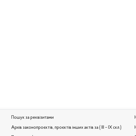
Пошук за реквізитами
Архів законопроєктів, проєктів інших актів за ( III – IX скл.)