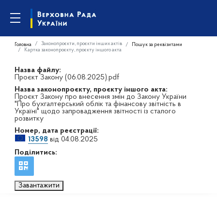
Законопроєкти, проєкти інших актів
Головна
Пошук за реквізитами
Картка законопроєкту, проєкту іншого акта
Назва файлу:
Проєкт Закону (06.08.2025).pdf
Назва законопроєкту, проєкту іншого акта:
Проєкт Закону про внесення змін до Закону України
"Про бухгалтерський облік та фінансову звітність в
Україні" щодо запровадження звітності із сталого
розвитку
Номер, дата реєстрації:
13598
від 04.08.2025
Поділитись:
Завантажити