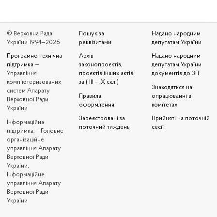
© Верховна Рада
Пошук за
Надано народним
України 1994—2026
реквізитами
депутатам України
Програмно-технічна
Архів
Надано народним
підтримка
—
законопроєктів,
депутатам України
Управління
проєктів інших актів
документів до ЗП
комп'ютеризованих
за ( III – IX скл.)
Знаходяться на
систем Апарату
Правила
опрацюванні в
Верховної Ради
оформлення
комітетах
України
Зареєстровані за
Прийняті на поточній
Iнформаційна
поточний тиждень
сесії
підтримка — Головне
організаційне
управління Апарату
Верховної Ради
України,
Інформаційне
управління Апарату
Верховної Ради
України