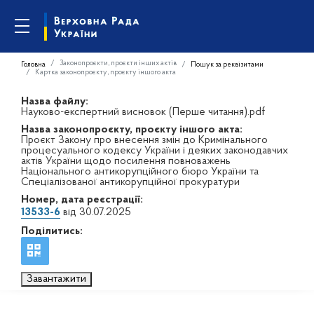
Законопроєкти, проєкти інших актів
Головна
Пошук за реквізитами
Картка законопроєкту, проєкту іншого акта
Назва файлу:
Науково-експертний висновок (Перше читання).pdf
Назва законопроєкту, проєкту іншого акта:
Проєкт Закону про внесення змін до Кримінального
процесуального кодексу України і деяких законодавчих
актів України щодо посилення повноважень
Національного антикорупційного бюро України та
Спеціалізованої антикорупційної прокуратури
Номер, дата реєстрації:
13533-6
від 30.07.2025
Поділитись:
Завантажити