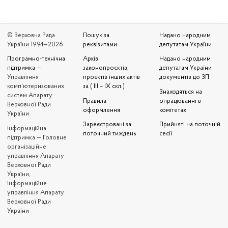
© Верховна Рада
Пошук за
Надано народним
України 1994—2026
реквізитами
депутатам України
Програмно-технічна
Архів
Надано народним
підтримка
—
законопроєктів,
депутатам України
Управління
проєктів інших актів
документів до ЗП
комп'ютеризованих
за ( III – IX скл.)
Знаходяться на
систем Апарату
Правила
опрацюванні в
Верховної Ради
оформлення
комітетах
України
Зареєстровані за
Прийняті на поточній
Iнформаційна
поточний тиждень
сесії
підтримка — Головне
організаційне
управління Апарату
Верховної Ради
України,
Інформаційне
управління Апарату
Верховної Ради
України