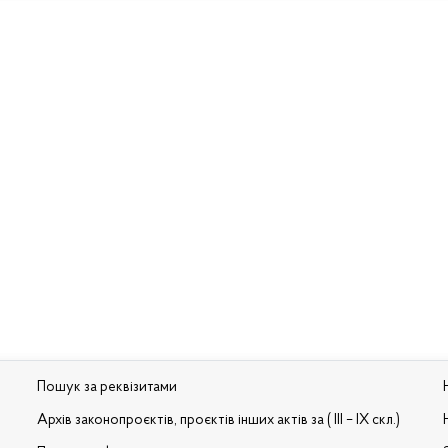
Пошук за реквізитами
Архів законопроєктів, проєктів інших актів за ( III – IX скл.)