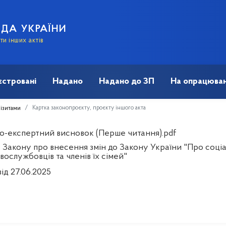
АДА УКРАЇНИ
и інших актів
єстровані
Надано
Надано до ЗП
На опрацюван
Картка законопроєкту, проєкту іншого акта
візитами
о-експертний висновок (Перше читання).pdf
 Закону про внесення змін до Закону України "Про соціа
вослужбовців та членів їх сімей"
ід 27.06.2025