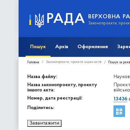
РАДА
ВЕРХОВНА Р
Законопроєкти, проєкт
Пошук
Архів
Оформлення
Заре
Законопроєкти, проєкти інших актів
Головна
Пошук за рек
Назва файлу:
Науков
Назва законопроєкту, проєкту
Проєкт
іншого акта:
військо
Номер, дата реєстрації:
13436
в
Поділитись:
Завантажити