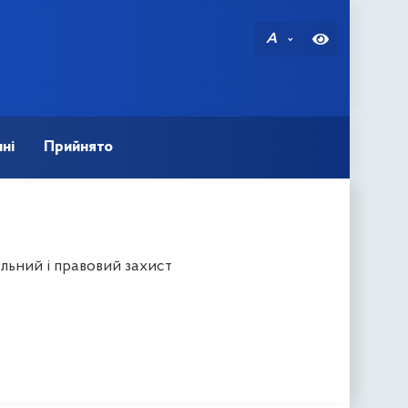
A
ні
Прийнято
льний і правовий захист