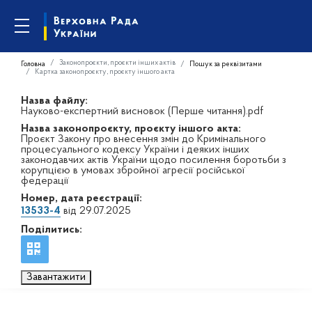
Законопроєкти, проєкти інших актів
Головна
Пошук за реквізитами
Картка законопроєкту, проєкту іншого акта
Назва файлу:
Науково-експертний висновок (Перше читання).pdf
Назва законопроєкту, проєкту іншого акта:
Проєкт Закону про внесення змін до Кримінального
процесуального кодексу України і деяких інших
законодавчих актів України щодо посилення боротьби з
корупцією в умовах збройної агресії російської
федерації
Номер, дата реєстрації:
13533-4
від 29.07.2025
Поділитись:
Завантажити