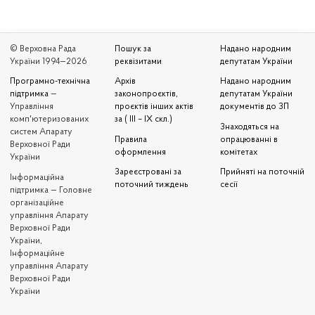
© Верховна Рада
Пошук за
Надано народним
України 1994—2026
реквізитами
депутатам України
Програмно-технічна
Архів
Надано народним
підтримка
—
законопроєктів,
депутатам України
Управління
проєктів інших актів
документів до ЗП
комп'ютеризованих
за ( III – IX скл.)
Знаходяться на
систем Апарату
Правила
опрацюванні в
Верховної Ради
оформлення
комітетах
України
Зареєстровані за
Прийняті на поточній
Iнформаційна
поточний тиждень
сесії
підтримка — Головне
організаційне
управління Апарату
Верховної Ради
України,
Інформаційне
управління Апарату
Верховної Ради
України