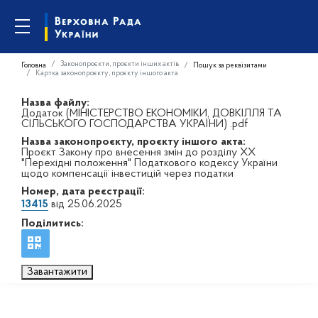
Законопроєкти, проєкти інших актів
Головна
Пошук за реквізитами
Картка законопроєкту, проєкту іншого акта
Назва файлу:
Додаток (МІНІСТЕРСТВО ЕКОНОМІКИ, ДОВКІЛЛЯ ТА
СІЛЬСЬКОГО ГОСПОДАРСТВА УКРАЇНИ) .pdf
Назва законопроєкту, проєкту іншого акта:
Проєкт Закону про внесення змін до розділу XX
"Перехідні положення" Податкового кодексу України
щодо компенсації інвестицій через податки
Номер, дата реєстрації:
13415
від 25.06.2025
Поділитись:
Завантажити