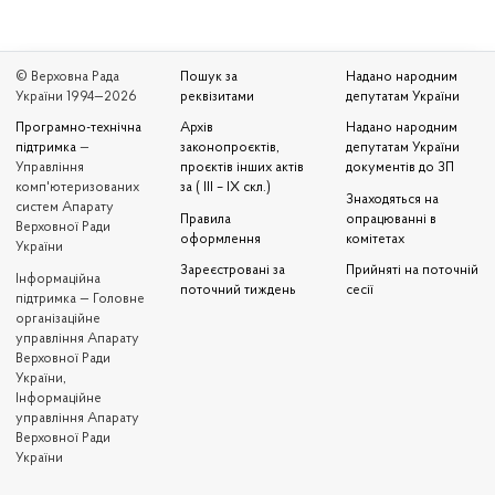
© Верховна Рада
Пошук за
Надано народним
України 1994—2026
реквізитами
депутатам України
Програмно-технічна
Архів
Надано народним
підтримка
—
законопроєктів,
депутатам України
Управління
проєктів інших актів
документів до ЗП
комп'ютеризованих
за ( III – IX скл.)
Знаходяться на
систем Апарату
Правила
опрацюванні в
Верховної Ради
оформлення
комітетах
України
Зареєстровані за
Прийняті на поточній
Iнформаційна
поточний тиждень
сесії
підтримка — Головне
організаційне
управління Апарату
Верховної Ради
України,
Інформаційне
управління Апарату
Верховної Ради
України