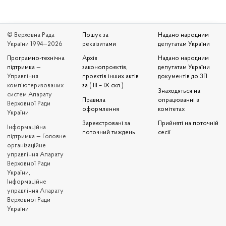
© Верховна Рада
Пошук за
Надано народним
України 1994—2026
реквізитами
депутатам України
Програмно-технічна
Архів
Надано народним
підтримка
—
законопроєктів,
депутатам України
Управління
проєктів інших актів
документів до ЗП
комп'ютеризованих
за ( III – IX скл.)
Знаходяться на
систем Апарату
Правила
опрацюванні в
Верховної Ради
оформлення
комітетах
України
Зареєстровані за
Прийняті на поточній
Iнформаційна
поточний тиждень
сесії
підтримка — Головне
організаційне
управління Апарату
Верховної Ради
України,
Інформаційне
управління Апарату
Верховної Ради
України