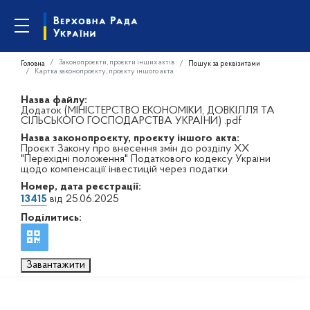
Законопроєкти, проєкти інших актів
Головна
Пошук за реквізитами
Картка законопроєкту, проєкту іншого акта
Назва файлу:
Додаток (МІНІСТЕРСТВО ЕКОНОМІКИ, ДОВКІЛЛЯ ТА
СІЛЬСЬКОГО ГОСПОДАРСТВА УКРАЇНИ) .pdf
Назва законопроєкту, проєкту іншого акта:
Проєкт Закону про внесення змін до розділу XX
"Перехідні положення" Податкового кодексу України
щодо компенсації інвестицій через податки
Номер, дата реєстрації:
13415
від 25.06.2025
Поділитись:
Завантажити