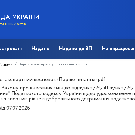
АДА УКРАЇНИ
и інших актів
єстровані
Надано
Надано до ЗП
На опрацюван
Картка законопроєкту, проєкту іншого акта
візитами
о-експертний висновок (Перше читання).pdf
Закону про внесення змін до підпункту 69.41 пункту 69 
ння" Податкового кодексу України щодо удосконалення 
ів з високим рівнем добровільного дотримання податково
ід 07.07.2025