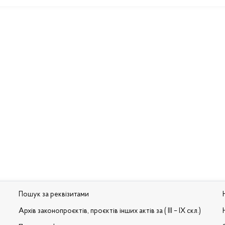
Пошук за реквізитами
Архів законопроєктів, проєктів інших актів за ( III – IX скл.)