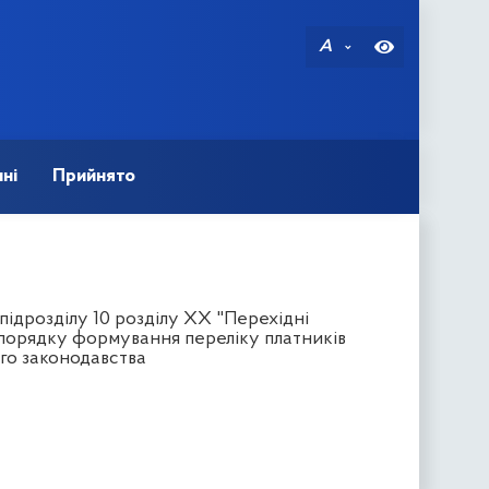
A
ні
Прийнято
підрозділу 10 розділу ХХ "Перехідні
порядку формування переліку платників
го законодавства