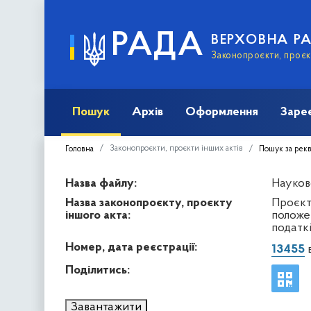
РАДА
ВЕРХОВНА Р
Законопроєкти, проєкт
Пошук
Архів
Оформлення
Заре
Законопроєкти, проєкти інших актів
Головна
Пошук за рек
Назва файлу:
Науков
Назва законопроєкту, проєкту
Проєкт 
іншого акта:
положе
податк
Номер, дата реєстрації:
13455
в
Поділитись:
Завантажити