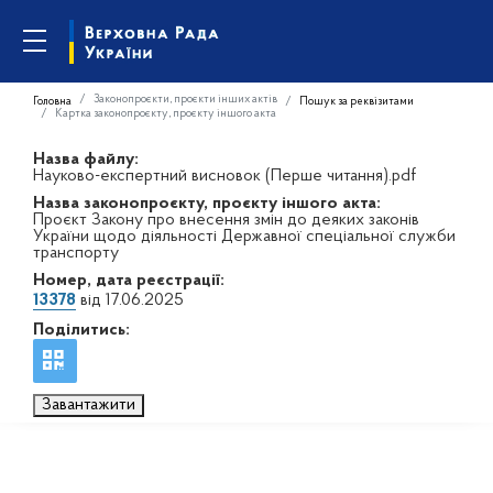
Законопроєкти, проєкти інших актів
Головна
Пошук за реквізитами
Картка законопроєкту, проєкту іншого акта
Назва файлу:
Науково-експертний висновок (Перше читання).pdf
Назва законопроєкту, проєкту іншого акта:
Проєкт Закону про внесення змін до деяких законів
України щодо діяльності Державної спеціальної служби
транспорту
Номер, дата реєстрації:
13378
від 17.06.2025
Поділитись:
Завантажити