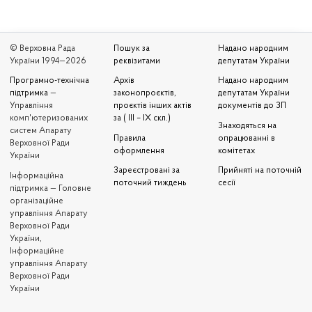
© Верховна Рада
Пошук за
Надано народним
України 1994—2026
реквізитами
депутатам України
Програмно-технічна
Архів
Надано народним
підтримка
—
законопроєктів,
депутатам України
Управління
проєктів інших актів
документів до ЗП
комп'ютеризованих
за ( III – IX скл.)
Знаходяться на
систем Апарату
Правила
опрацюванні в
Верховної Ради
оформлення
комітетах
України
Зареєстровані за
Прийняті на поточній
Iнформаційна
поточний тиждень
сесії
підтримка — Головне
організаційне
управління Апарату
Верховної Ради
України,
Інформаційне
управління Апарату
Верховної Ради
України