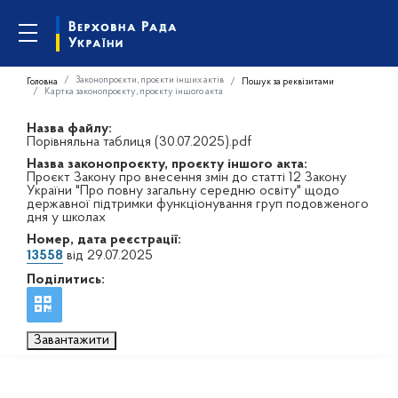
Законопроєкти, проєкти інших актів
Головна
Пошук за реквізитами
Картка законопроєкту, проєкту іншого акта
Назва файлу:
Порівняльна таблиця (30.07.2025).pdf
Назва законопроєкту, проєкту іншого акта:
Проєкт Закону про внесення змін до статті 12 Закону
України "Про повну загальну середню освіту" щодо
державної підтримки функціонування груп подовженого
дня у школах
Номер, дата реєстрації:
13558
від 29.07.2025
Поділитись:
Завантажити