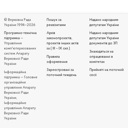
© Верховна Рада
Пошук за
Надано народним
України 1994—2026
реквізитами
депутатам України
Програмно-технічна
Архів
Надано народним
підтримка
—
законопроєктів,
депутатам України
Управління
проєктів інших актів
документів до ЗП
комп'ютеризованих
за ( III – IX скл.)
Знаходяться на
систем Апарату
Правила
опрацюванні в
Верховної Ради
оформлення
комітетах
України
Зареєстровані за
Прийняті на поточній
Iнформаційна
поточний тиждень
сесії
підтримка — Головне
організаційне
управління Апарату
Верховної Ради
України,
Інформаційне
управління Апарату
Верховної Ради
України