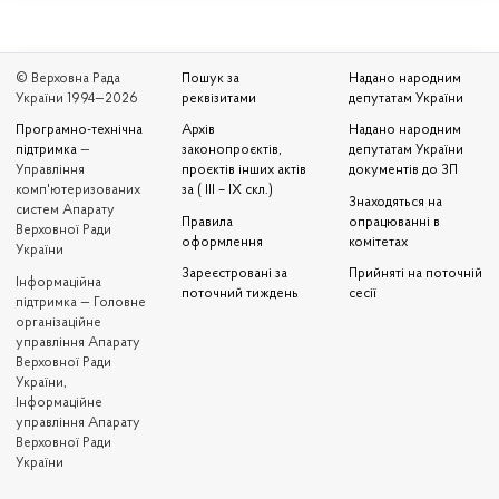
© Верховна Рада
Пошук за
Надано народним
України 1994—2026
реквізитами
депутатам України
Програмно-технічна
Архів
Надано народним
підтримка
—
законопроєктів,
депутатам України
Управління
проєктів інших актів
документів до ЗП
комп'ютеризованих
за ( III – IX скл.)
Знаходяться на
систем Апарату
Правила
опрацюванні в
Верховної Ради
оформлення
комітетах
України
Зареєстровані за
Прийняті на поточній
Iнформаційна
поточний тиждень
сесії
підтримка — Головне
організаційне
управління Апарату
Верховної Ради
України,
Інформаційне
управління Апарату
Верховної Ради
України