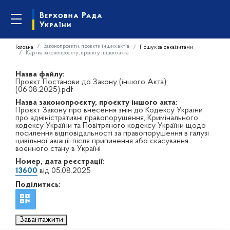
Законопроєкти, проєкти інших актів
Головна
Пошук за реквізитами
Картка законопроєкту, проєкту іншого акта
Назва файлу:
Проєкт Постанови до Закону (іншого Акта)
(06.08.2025).pdf
Назва законопроєкту, проєкту іншого акта:
Проєкт Закону про внесення змін до Кодексу України
про адміністративні правопорушення, Кримінального
кодексу України та Повітряного кодексу України щодо
посилення відповідальності за правопорушення в галузі
цивільної авіації після припинення або скасування
воєнного стану в Україні
Номер, дата реєстрації:
13600
від 05.08.2025
Поділитись:
Завантажити