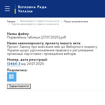
Законопроєкти, проєкти інших актів
Головна
Пошук за реквізитами
Картка законопроєкту, проєкту іншого акта
Назва файлу:
Порівняльна таблиця (27.07.2025).pdf
Назва законопроєкту, проєкту іншого акта:
Проєкт Закону про внесення змін до Виборчого кодексу
України щодо удосконалення правового регулювання
організації підготовки і проведення виборів
Номер, дата реєстрації:
13464-3
від 24.07.2025
Поділитись:
Завантажити