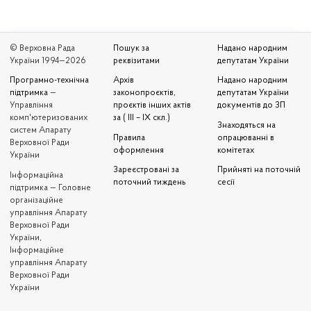
© Верховна Рада
Пошук за
Надано народним
України 1994—2026
реквізитами
депутатам України
Програмно-технічна
Архів
Надано народним
підтримка
—
законопроєктів,
депутатам України
Управління
проєктів інших актів
документів до ЗП
комп'ютеризованих
за ( III – IX скл.)
Знаходяться на
систем Апарату
Правила
опрацюванні в
Верховної Ради
оформлення
комітетах
України
Зареєстровані за
Прийняті на поточній
Iнформаційна
поточний тиждень
сесії
підтримка — Головне
організаційне
управління Апарату
Верховної Ради
України,
Інформаційне
управління Апарату
Верховної Ради
України