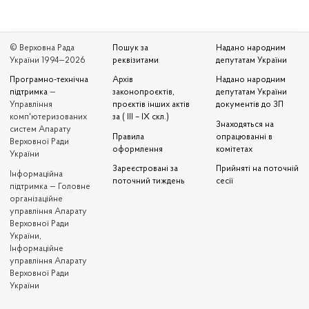
© Верховна Рада
Пошук за
Надано народним
України 1994—2026
реквізитами
депутатам України
Програмно-технічна
Архів
Надано народним
підтримка
—
законопроєктів,
депутатам України
Управління
проєктів інших актів
документів до ЗП
комп'ютеризованих
за ( III – IX скл.)
Знаходяться на
систем Апарату
Правила
опрацюванні в
Верховної Ради
оформлення
комітетах
України
Зареєстровані за
Прийняті на поточній
Iнформаційна
поточний тиждень
сесії
підтримка — Головне
організаційне
управління Апарату
Верховної Ради
України,
Інформаційне
управління Апарату
Верховної Ради
України