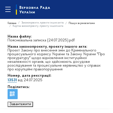
Законопроєкти, проєкти інших актів
Головна
Пошук за реквізитами
Картка законопроєкту, проєкту іншого акта
Назва файлу:
Пояснювальна записка (24.07.2025).pdf
Назва законопроєкту, проєкту іншого акта:
Проєкт Закону про внесення змін до Кримінального
процесуального кодексу України та Закону України "Про
прокуратуру" щодо відновлення інституційної
незалежності органів, що здійснюють досудове
розслідування та процесуальне керівництво у справах
про корупційні правопорушення
Номер, дата реєстрації:
13531
від 24.07.2025
Поділитись:
Завантажити