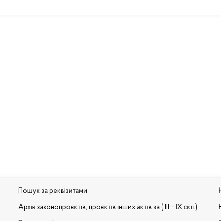
Пошук за реквізитами
Архів законопроєктів, проєктів інших актів за ( III – IX скл.)