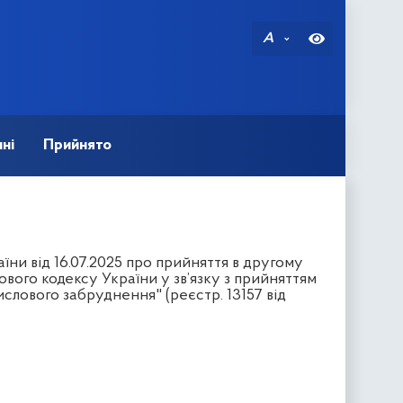
A
ні
Прийнято
ни від 16.07.2025 про прийняття в другому
ового кодексу України у зв’язку з прийняттям
слового забруднення" (реєстр. 13157 від