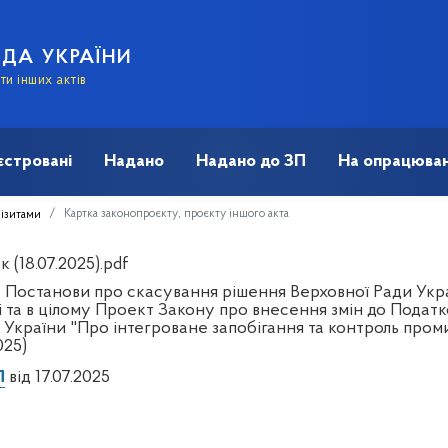
АДА УКРАЇНИ
и інших актів
єстровані
Надано
Надано до ЗП
На опрацюван
Картка законопроєкту, проєкту іншого акта
візитами
 (18.07.2025).pdf
 Постанови про скасування рішення Верховної Ради Украї
 та в цілому Проект Закону про внесення змін до Податк
 України "Про інтегроване запобігання та контроль проми
025)
П
від 17.07.2025