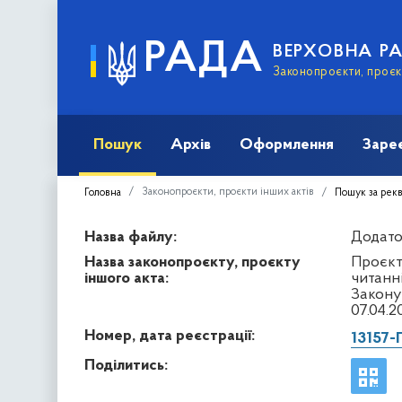
РАДА
ВЕРХОВНА Р
Законопроєкти, проєкт
Пошук
Архів
Оформлення
Заре
Законопроєкти, проєкти інших актів
Головна
Пошук за рек
Назва файлу:
Додаток
Назва законопроєкту, проєкту
Проєкт
іншого акта:
читанні
Закону
07.04.2
Номер, дата реєстрації:
13157-
Поділитись: