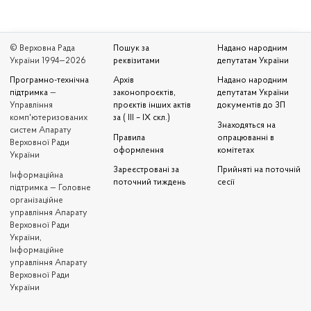
© Верховна Рада
Пошук за
Надано народним
України 1994—2026
реквізитами
депутатам України
Програмно-технічна
Архів
Надано народним
підтримка
—
законопроєктів,
депутатам України
Управління
проєктів інших актів
документів до ЗП
комп'ютеризованих
за ( III – IX скл.)
Знаходяться на
систем Апарату
Правила
опрацюванні в
Верховної Ради
оформлення
комітетах
України
Зареєстровані за
Прийняті на поточній
Iнформаційна
поточний тиждень
сесії
підтримка — Головне
організаційне
управління Апарату
Верховної Ради
України,
Інформаційне
управління Апарату
Верховної Ради
України