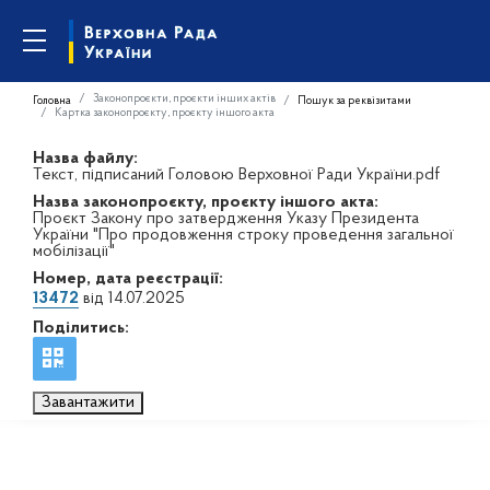
Законопроєкти, проєкти інших актів
Головна
Пошук за реквізитами
Картка законопроєкту, проєкту іншого акта
Назва файлу:
Текст, підписаний Головою Верховної Ради України.pdf
Назва законопроєкту, проєкту іншого акта:
Проєкт Закону про затвердження Указу Президента
України "Про продовження строку проведення загальної
мобілізації"
Номер, дата реєстрації:
13472
від 14.07.2025
Поділитись:
Завантажити