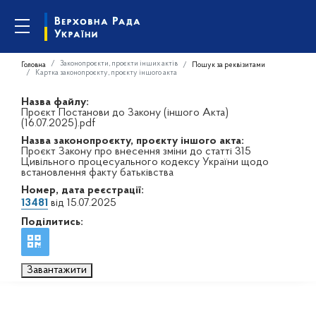
Законопроєкти, проєкти інших актів
Головна
Пошук за реквізитами
Картка законопроєкту, проєкту іншого акта
Назва файлу:
Проєкт Постанови до Закону (іншого Акта)
(16.07.2025).pdf
Назва законопроєкту, проєкту іншого акта:
Проєкт Закону про внесення зміни до статті 315
Цивільного процесуального кодексу України щодо
встановлення факту батьківства
Номер, дата реєстрації:
13481
від 15.07.2025
Поділитись:
Завантажити