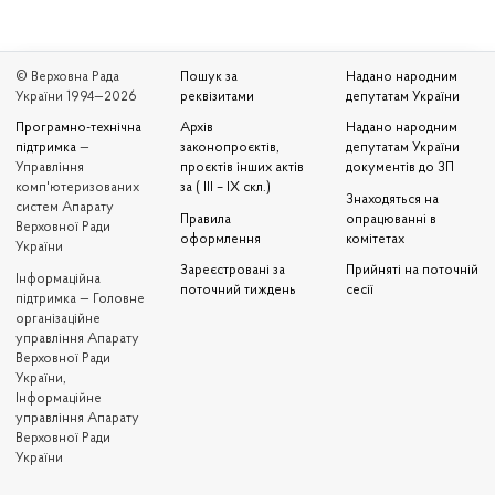
© Верховна Рада
Пошук за
Надано народним
України 1994—2026
реквізитами
депутатам України
Програмно-технічна
Архів
Надано народним
підтримка
—
законопроєктів,
депутатам України
Управління
проєктів інших актів
документів до ЗП
комп'ютеризованих
за ( III – IX скл.)
Знаходяться на
систем Апарату
Правила
опрацюванні в
Верховної Ради
оформлення
комітетах
України
Зареєстровані за
Прийняті на поточній
Iнформаційна
поточний тиждень
сесії
підтримка — Головне
організаційне
управління Апарату
Верховної Ради
України,
Інформаційне
управління Апарату
Верховної Ради
України