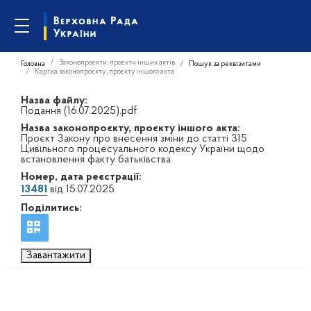
Законопроєкти, проєкти інших актів
Головна
Пошук за реквізитами
Картка законопроєкту, проєкту іншого акта
Назва файлу:
Подання (16.07.2025).pdf
Назва законопроєкту, проєкту іншого акта:
Проєкт Закону про внесення зміни до статті 315
Цивільного процесуального кодексу України щодо
встановлення факту батьківства
Номер, дата реєстрації:
13481
від 15.07.2025
Поділитись:
Завантажити