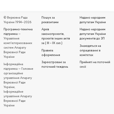
© Верховна Рада
Пошук за
Надано народним
України 1994—2026
реквізитами
депутатам України
Програмно-технічна
Архів
Надано народним
підтримка
—
законопроєктів,
депутатам України
Управління
проєктів інших актів
документів до ЗП
комп'ютеризованих
за ( III – IX скл.)
Знаходяться на
систем Апарату
Правила
опрацюванні в
Верховної Ради
оформлення
комітетах
України
Зареєстровані за
Прийняті на поточній
Iнформаційна
поточний тиждень
сесії
підтримка — Головне
організаційне
управління Апарату
Верховної Ради
України,
Інформаційне
управління Апарату
Верховної Ради
України