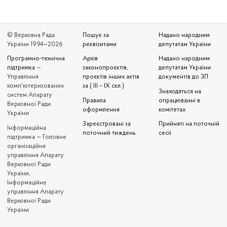
© Верховна Рада
Пошук за
Надано народним
України 1994—2026
реквізитами
депутатам України
Програмно-технічна
Архів
Надано народним
підтримка
—
законопроєктів,
депутатам України
Управління
проєктів інших актів
документів до ЗП
комп'ютеризованих
за ( III – IX скл.)
Знаходяться на
систем Апарату
Правила
опрацюванні в
Верховної Ради
оформлення
комітетах
України
Зареєстровані за
Прийняті на поточній
Iнформаційна
поточний тиждень
сесії
підтримка — Головне
організаційне
управління Апарату
Верховної Ради
України,
Інформаційне
управління Апарату
Верховної Ради
України