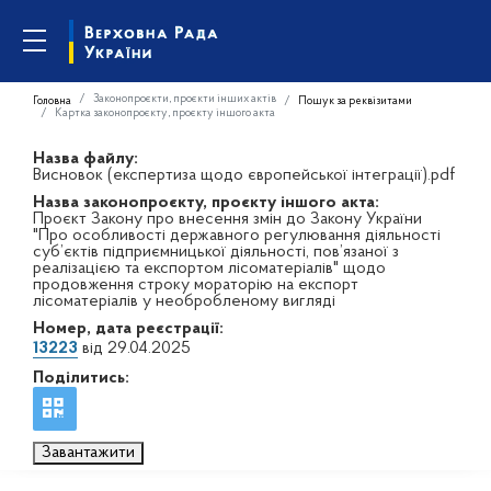
Законопроєкти, проєкти інших актів
Головна
Пошук за реквізитами
Картка законопроєкту, проєкту іншого акта
Назва файлу:
Висновок (експертиза щодо європейської інтеграції).pdf
Назва законопроєкту, проєкту іншого акта:
Проєкт Закону про внесення змін до Закону України
"Про особливості державного регулювання діяльності
суб’єктів підприємницької діяльності, пов’язаної з
реалізацією та експортом лісоматеріалів" щодо
продовження строку мораторію на експорт
лісоматеріалів у необробленому вигляді
Номер, дата реєстрації:
13223
від 29.04.2025
Поділитись:
Завантажити