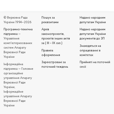
© Верховна Рада
Пошук за
Надано народним
України 1994—2026
реквізитами
депутатам України
Програмно-технічна
Архів
Надано народним
підтримка
—
законопроєктів,
депутатам України
Управління
проєктів інших актів
документів до ЗП
комп'ютеризованих
за ( III – IX скл.)
Знаходяться на
систем Апарату
Правила
опрацюванні в
Верховної Ради
оформлення
комітетах
України
Зареєстровані за
Прийняті на поточній
Iнформаційна
поточний тиждень
сесії
підтримка — Головне
організаційне
управління Апарату
Верховної Ради
України,
Інформаційне
управління Апарату
Верховної Ради
України