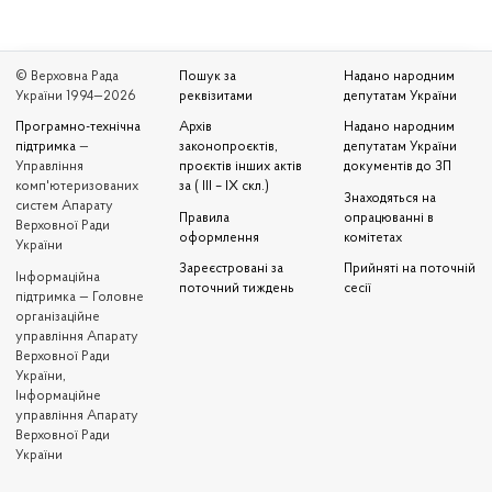
© Верховна Рада
Пошук за
Надано народним
України 1994—2026
реквізитами
депутатам України
Програмно-технічна
Архів
Надано народним
підтримка
—
законопроєктів,
депутатам України
Управління
проєктів інших актів
документів до ЗП
комп'ютеризованих
за ( III – IX скл.)
Знаходяться на
систем Апарату
Правила
опрацюванні в
Верховної Ради
оформлення
комітетах
України
Зареєстровані за
Прийняті на поточній
Iнформаційна
поточний тиждень
сесії
підтримка — Головне
організаційне
управління Апарату
Верховної Ради
України,
Інформаційне
управління Апарату
Верховної Ради
України