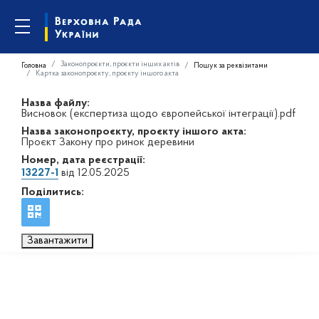
Законопроєкти, проєкти інших актів
Головна
Пошук за реквізитами
Картка законопроєкту, проєкту іншого акта
Назва файлу:
Висновок (експертиза щодо європейської інтеграції).pdf
Назва законопроєкту, проєкту іншого акта:
Проєкт Закону про ринок деревини
Номер, дата реєстрації:
13227-1
від 12.05.2025
Поділитись:
Завантажити