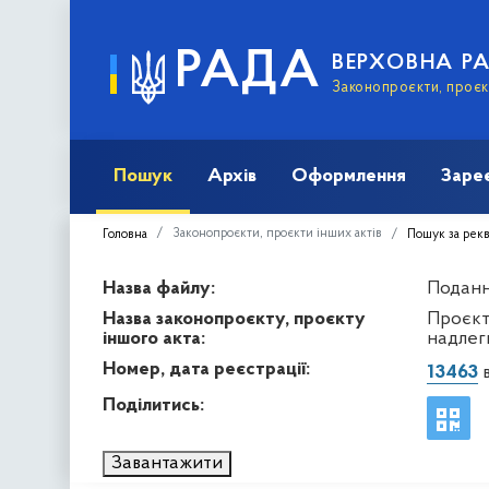
РАДА
ВЕРХОВНА Р
Законопроєкти, проєкт
Пошук
Архів
Оформлення
Заре
Законопроєкти, проєкти інших актів
Головна
Пошук за рек
Назва файлу:
Подання
Назва законопроєкту, проєкту
Проєкт
іншого акта:
надлег
Номер, дата реєстрації:
13463
в
Поділитись:
Завантажити