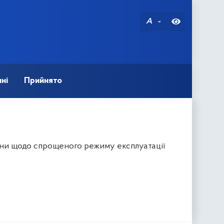
A
ні
Прийнято
їни щодо спрощеного режиму експлуатації