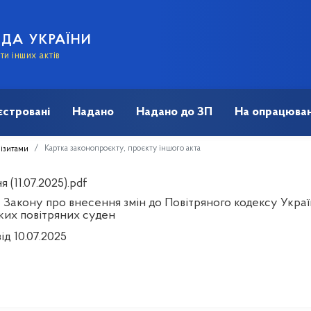
АДА УКРАЇНИ
и інших актів
єстровані
Надано
Надано до ЗП
На опрацюван
Картка законопроєкту, проєкту іншого акта
візитами
 (11.07.2025).pdf
 Закону про внесення змін до Повітряного кодексу Укра
ких повітряних суден
ід 10.07.2025