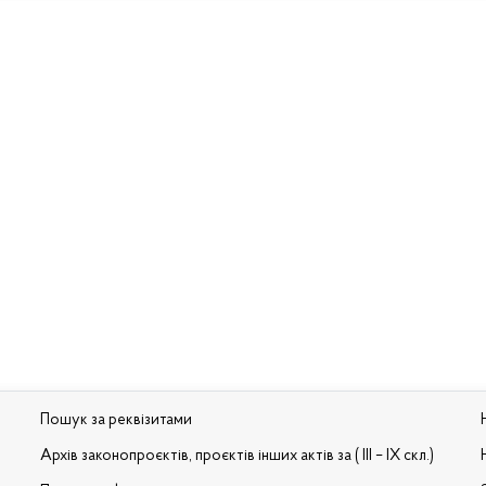
Пошук за реквізитами
Архів законопроєктів, проєктів інших актів за ( III – IX скл.)