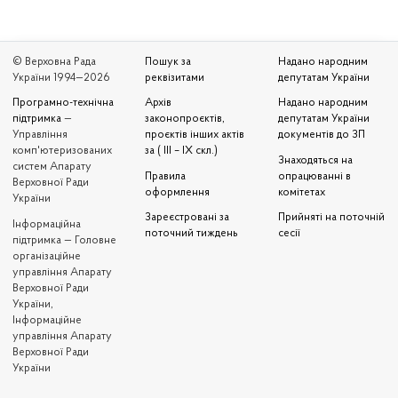
© Верховна Рада
Пошук за
Надано народним
України 1994—2026
реквізитами
депутатам України
Програмно-технічна
Архів
Надано народним
підтримка
—
законопроєктів,
депутатам України
Управління
проєктів інших актів
документів до ЗП
комп'ютеризованих
за ( III – IX скл.)
Знаходяться на
систем Апарату
Правила
опрацюванні в
Верховної Ради
оформлення
комітетах
України
Зареєстровані за
Прийняті на поточній
Iнформаційна
поточний тиждень
сесії
підтримка — Головне
організаційне
управління Апарату
Верховної Ради
України,
Інформаційне
управління Апарату
Верховної Ради
України