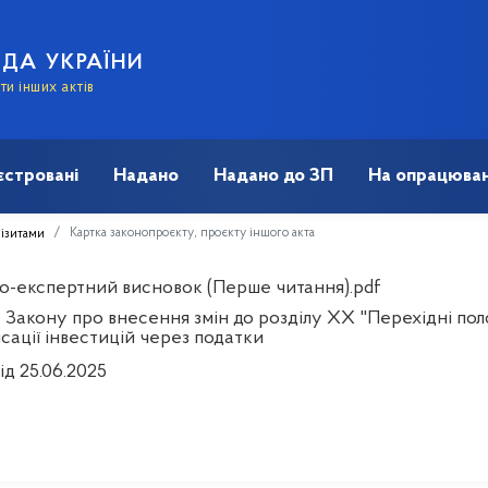
АДА УКРАЇНИ
и інших актів
єстровані
Надано
Надано до ЗП
На опрацюван
Картка законопроєкту, проєкту іншого акта
візитами
о-експертний висновок (Перше читання).pdf
 Закону про внесення змін до розділу XX "Перехідні по
сації інвестицій через податки
ід 25.06.2025