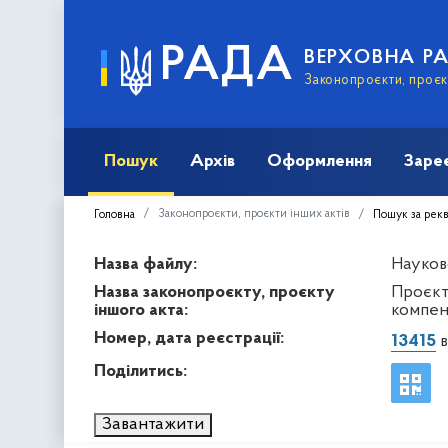
РАДА
ВЕРХОВНА Р
Законопроєкти, проєкт
Пошук
Архів
Оформлення
Заре
Законопроєкти, проєкти інших актів
Головна
Пошук за рек
Назва файлу:
Науков
Назва законопроєкту, проєкту
Проєкт
іншого акта:
компен
Номер, дата реєстрації:
13415
в
Поділитись:
Завантажити