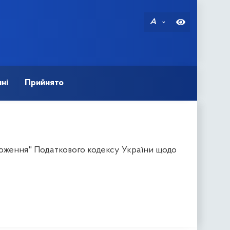
A
ні
Прийнято
ложення" Податкового кодексу України щодо