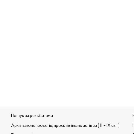
Пошук за реквізитами
Архів законопроєктів, проєктів інших актів за ( III – IX скл.)