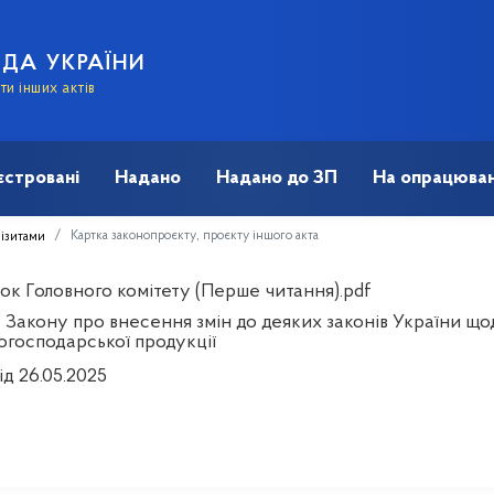
АДА УКРАЇНИ
и інших актів
єстровані
Надано
Надано до ЗП
На опрацюван
Картка законопроєкту, проєкту іншого акта
візитами
ок Головного комітету (Перше читання).pdf
 Закону про внесення змін до деяких законів України що
огосподарської продукції
ід 26.05.2025