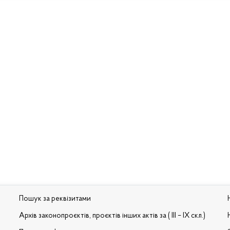
Пошук за реквізитами
Архів законопроєктів, проєктів інших актів за ( III – IX скл.)