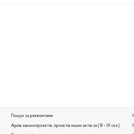
Пошук за реквізитами
Архів законопроєктів, проєктів інших актів за ( III – IX скл.)