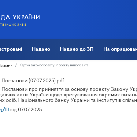
АДА УКРАЇНИ
и інших актів
єстровані
Надано
Надано до ЗП
На опрацюван
Картка законопроєкту, проєкту іншого акта
візитами
Постанови (07.07.2025).pdf
 Постанови про прийняття за основу проекту Закону Укр
давчих актів України щодо врегулювання окремих питань 
х осіб, Національного банку України та інститутів спіль
д/П
від 07.07.2025