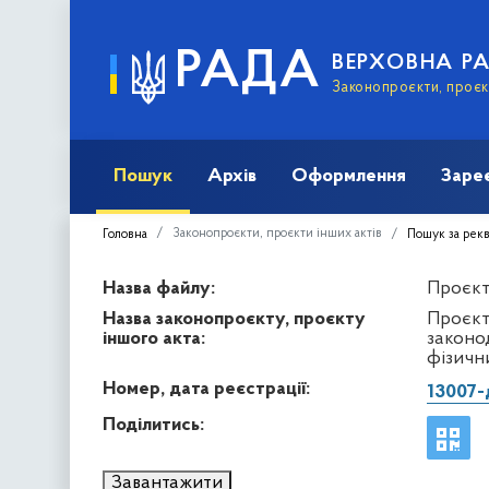
РАДА
ВЕРХОВНА Р
Законопроєкти, проєкт
Пошук
Архів
Оформлення
Заре
Законопроєкти, проєкти інших актів
Головна
Пошук за рек
Назва файлу:
Проєкт 
Назва законопроєкту, проєкту
Проєкт
іншого акта:
законо
фізични
Номер, дата реєстрації:
13007-
Поділитись:
Завантажити