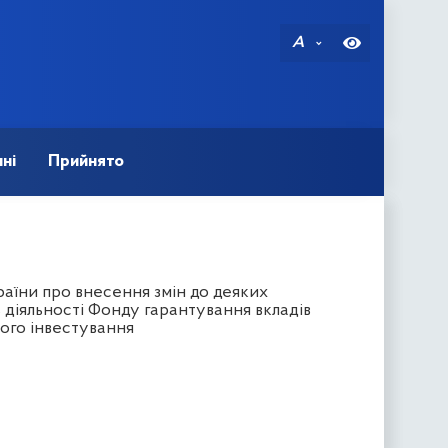
A
ні
Прийнято
аїни про внесення змін до деяких
діяльності Фонду гарантування вкладів
ного інвестування