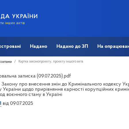
АДА УКРАЇНИ
и інших актів
єстровані
Надано
Надано до ЗП
На опрацюван
Картка законопроєкту, проєкту іншого акта
візитами
вальна записка (09.07.2025).pdf
 Закону про внесення змін до Кримінального кодексу Ук
у України щодо прирівняння карності корупційних крим
од воєнного стану в Україні
1
від 09.07.2025