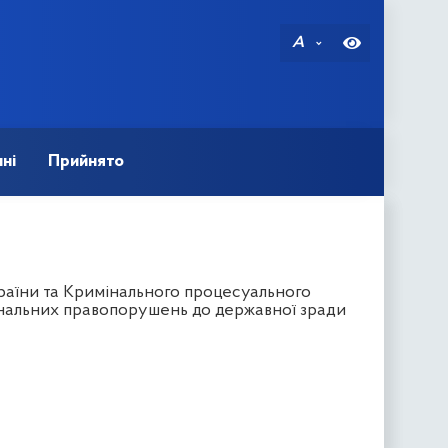
A
ні
Прийнято
раїни та Кримінального процесуального
інальних правопорушень до державної зради