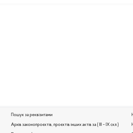
Пошук за реквізитами
Архів законопроєктів, проєктів інших актів за ( III – IX скл.)