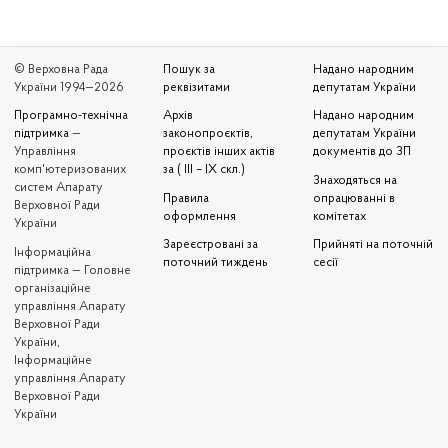
© Верховна Рада
Пошук за
Надано народним
України 1994—2026
реквізитами
депутатам України
Програмно-технічна
Архів
Надано народним
підтримка
—
законопроєктів,
депутатам України
Управління
проєктів інших актів
документів до ЗП
комп'ютеризованих
за ( III – IX скл.)
Знаходяться на
систем Апарату
Правила
опрацюванні в
Верховної Ради
оформлення
комітетах
України
Зареєстровані за
Прийняті на поточній
Iнформаційна
поточний тиждень
сесії
підтримка — Головне
організаційне
управління Апарату
Верховної Ради
України,
Інформаційне
управління Апарату
Верховної Ради
України