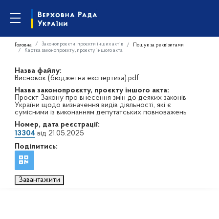
Законопроєкти, проєкти інших актів
Головна
Пошук за реквізитами
Картка законопроєкту, проєкту іншого акта
Назва файлу:
Висновок (бюджетна експертиза).pdf
Назва законопроєкту, проєкту іншого акта:
Проєкт Закону про внесення змін до деяких законів
України щодо визначення видів діяльності, які є
сумісними із виконанням депутатських повноважень
Номер, дата реєстрації:
13304
від 21.05.2025
Поділитись:
Завантажити