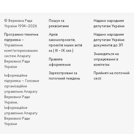
© Верховна Рада
Пошук за
Надано народним
України 1994—2026
реквізитами
депутатам України
Програмно-технічна
Архів
Надано народним
підтримка
—
законопроєктів,
депутатам України
Управління
проєктів інших актів
документів до ЗП
комп'ютеризованих
за ( III – IX скл.)
Знаходяться на
систем Апарату
Правила
опрацюванні в
Верховної Ради
оформлення
комітетах
України
Зареєстровані за
Прийняті на поточній
Iнформаційна
поточний тиждень
сесії
підтримка — Головне
організаційне
управління Апарату
Верховної Ради
України,
Інформаційне
управління Апарату
Верховної Ради
України