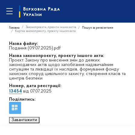
Законопроєкти, проєкти інших актів
Головна
Пошук за реквізитами
Картка законопроєкту, проєкту іншого акта
Назва файлу:
Подання (09.07.2025).pdf
Назва законопроєкту, проєкту іншого акта:
Проєкт Закону про внесення змін до деяких
законодавчих актів щодо запобігання надзвичайним
ситуаціям та ліквідації їх наслідків, формування фонду
захисних споруд цивільного захисту, створення класів та
центрів безпеки
Номер, дата реєстрації:
13454
від 07.07.2025
Поділитись:
Завантажити