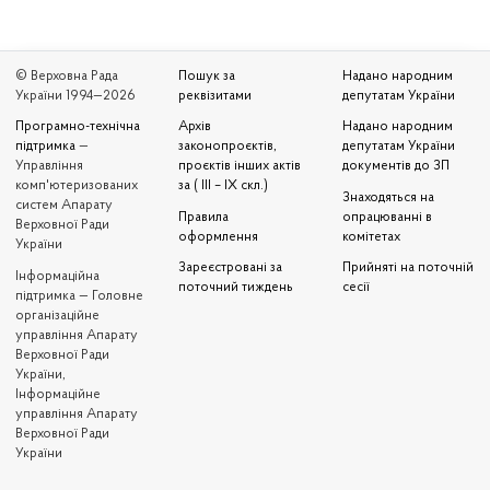
© Верховна Рада
Пошук за
Надано народним
України 1994—2026
реквізитами
депутатам України
Програмно-технічна
Архів
Надано народним
підтримка
—
законопроєктів,
депутатам України
Управління
проєктів інших актів
документів до ЗП
комп'ютеризованих
за ( III – IX скл.)
Знаходяться на
систем Апарату
Правила
опрацюванні в
Верховної Ради
оформлення
комітетах
України
Зареєстровані за
Прийняті на поточній
Iнформаційна
поточний тиждень
сесії
підтримка — Головне
організаційне
управління Апарату
Верховної Ради
України,
Інформаційне
управління Апарату
Верховної Ради
України