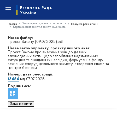
Законопроєкти, проєкти інших актів
Головна
Пошук за реквізитами
Картка законопроєкту, проєкту іншого акта
Назва файлу:
Проєкт Закону (09.07.2025).pdf
Назва законопроєкту, проєкту іншого акта:
Проєкт Закону про внесення змін до деяких
законодавчих актів щодо запобігання надзвичайним
ситуаціям та ліквідації їх наслідків, формування фонду
захисних споруд цивільного захисту, створення класів та
центрів безпеки
Номер, дата реєстрації:
13454
від 07.07.2025
Поділитись:
Завантажити