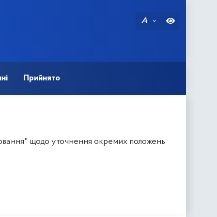
A
ні
Прийнято
іювання" щодо уточнення окремих положень