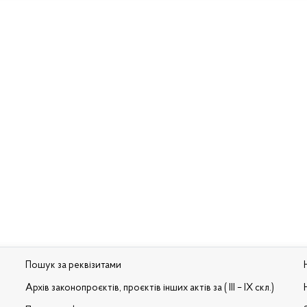
Пошук за реквізитами
Архів законопроєктів, проєктів інших актів за ( III – IX скл.)