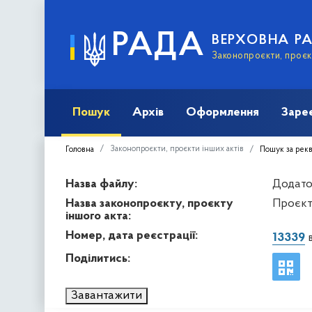
РАДА
ВЕРХОВНА Р
Законопроєкти, проєкт
Пошук
Архів
Оформлення
Заре
Законопроєкти, проєкти інших актів
Головна
Пошук за рек
Назва файлу:
Додато
Назва законопроєкту, проєкту
Проєкт
іншого акта:
Номер, дата реєстрації:
13339
в
Поділитись:
Завантажити