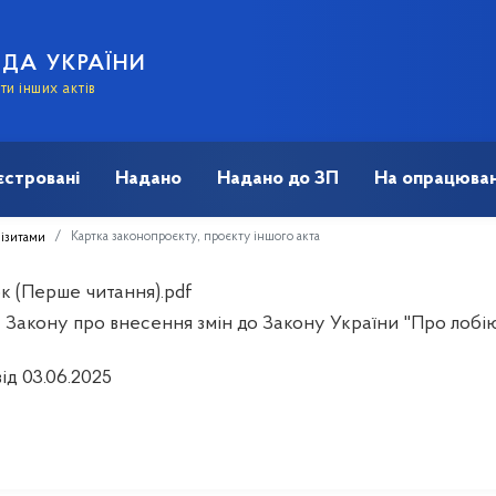
АДА УКРАЇНИ
и інших актів
єстровані
Надано
Надано до ЗП
На опрацюван
Картка законопроєкту, проєкту іншого акта
візитами
к (Перше читання).pdf
 Закону про внесення змін до Закону України "Про лоб
ід 03.06.2025