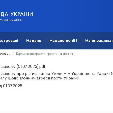
АДА УКРАЇНИ
и інших актів
єстровані
Надано
Надано до ЗП
На опрацюван
Картка законопроєкту, проєкту іншого акта
візитами
Закону (01.07.2025).pdf
 Закону про ратифікацію Угоди між Україною та Радою 
алу щодо злочину агресії проти України
д 01.07.2025