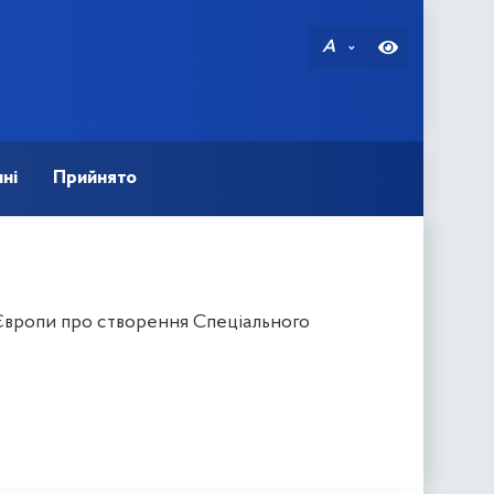
A
ні
Прийнято
Європи про створення Спеціального