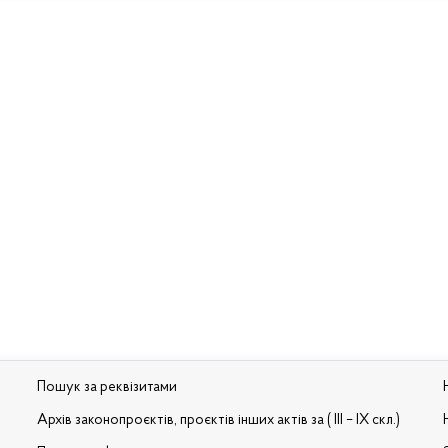
Пошук за реквізитами
Архів законопроєктів, проєктів інших актів за ( III – IX скл.)