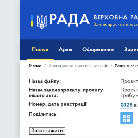
РАДА
ВЕРХОВНА Р
Законопроєкти, проєкт
Пошук
Архів
Оформлення
Заре
Законопроєкти, проєкти інших актів
Головна
Пошук за рек
Назва файлу:
Проєкт 
Назва законопроєкту, проєкту
Проєкт
іншого акта:
трибун
Номер, дата реєстрації:
0328
ві
Поділитись:
Завантажити