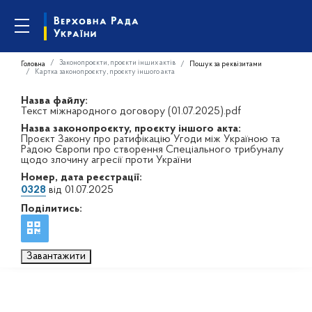
Законопроєкти, проєкти інших актів
Головна
Пошук за реквізитами
Картка законопроєкту, проєкту іншого акта
Назва файлу:
Текст міжнародного договору (01.07.2025).pdf
Назва законопроєкту, проєкту іншого акта:
Проєкт Закону про ратифікацію Угоди між Україною та
Радою Європи про створення Спеціального трибуналу
щодо злочину агресії проти України
Номер, дата реєстрації:
0328
від 01.07.2025
Поділитись:
Завантажити