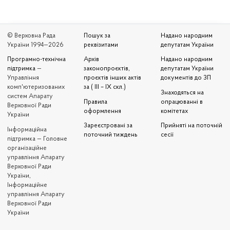
© Верховна Рада
Пошук за
Надано народним
України 1994—2026
реквізитами
депутатам України
Програмно-технічна
Архів
Надано народним
підтримка
—
законопроєктів,
депутатам України
Управління
проєктів інших актів
документів до ЗП
комп'ютеризованих
за ( III – IX скл.)
Знаходяться на
систем Апарату
Правила
опрацюванні в
Верховної Ради
оформлення
комітетах
України
Зареєстровані за
Прийняті на поточній
Iнформаційна
поточний тиждень
сесії
підтримка — Головне
організаційне
управління Апарату
Верховної Ради
України,
Інформаційне
управління Апарату
Верховної Ради
України