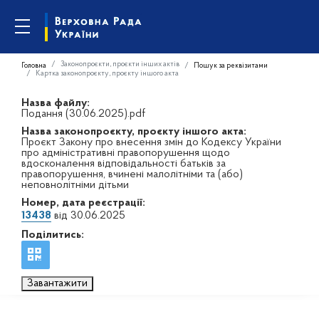
Законопроєкти, проєкти інших актів
Головна
Пошук за реквізитами
Картка законопроєкту, проєкту іншого акта
Назва файлу:
Подання (30.06.2025).pdf
Назва законопроєкту, проєкту іншого акта:
Проєкт Закону про внесення змін до Кодексу України
про адміністративні правопорушення щодо
вдосконалення відповідальності батьків за
правопорушення, вчинені малолітніми та (або)
неповнолітніми дітьми
Номер, дата реєстрації:
13438
від 30.06.2025
Поділитись:
Завантажити