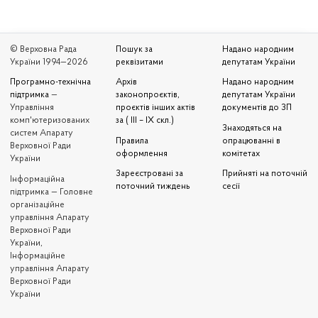
© Верховна Рада
Пошук за
Надано народним
України 1994—2026
реквізитами
депутатам України
Програмно-технічна
Архів
Надано народним
підтримка
—
законопроєктів,
депутатам України
Управління
проєктів інших актів
документів до ЗП
комп'ютеризованих
за ( III – IX скл.)
Знаходяться на
систем Апарату
Правила
опрацюванні в
Верховної Ради
оформлення
комітетах
України
Зареєстровані за
Прийняті на поточній
Iнформаційна
поточний тиждень
сесії
підтримка — Головне
організаційне
управління Апарату
Верховної Ради
України,
Інформаційне
управління Апарату
Верховної Ради
України