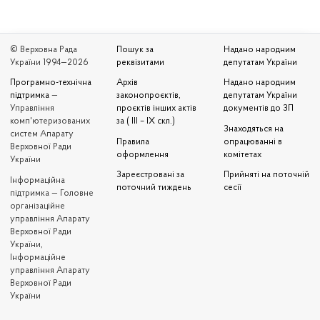
© Верховна Рада
Пошук за
Надано народним
України 1994—2026
реквізитами
депутатам України
Програмно-технічна
Архів
Надано народним
підтримка
—
законопроєктів,
депутатам України
Управління
проєктів інших актів
документів до ЗП
комп'ютеризованих
за ( III – IX скл.)
Знаходяться на
систем Апарату
Правила
опрацюванні в
Верховної Ради
оформлення
комітетах
України
Зареєстровані за
Прийняті на поточній
Iнформаційна
поточний тиждень
сесії
підтримка — Головне
організаційне
управління Апарату
Верховної Ради
України,
Інформаційне
управління Апарату
Верховної Ради
України