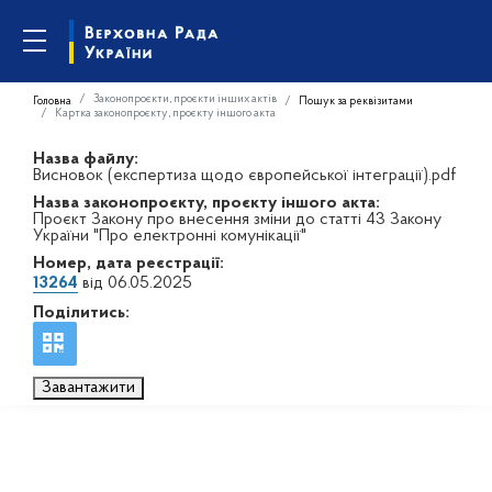
Законопроєкти, проєкти інших актів
Головна
Пошук за реквізитами
Картка законопроєкту, проєкту іншого акта
Назва файлу:
Висновок (експертиза щодо європейської інтеграції).pdf
Назва законопроєкту, проєкту іншого акта:
Проєкт Закону про внесення зміни до статті 43 Закону
України "Про електронні комунікації"
Номер, дата реєстрації:
13264
від 06.05.2025
Поділитись:
Завантажити