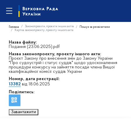
Законопроєкти, проєкти інших актів
Головна
Пошук за реквізитами
Картка законопроєкту, проєкту іншого акта
Назва файлу:
Подання (23.06.2025).pdf
Назва законопроєкту, проєкту іншого акта:
Проєкт Закону про внесення змін до Закону України
"Про судоустрій і статус суддів" щодо удосконалення
процедури конкурсу на зайняття посади члена Вищої
кваліфікаційної комісії суддів України
Номер, дата реєстрації:
13382
від 18.06.2025
Поділитись:
Завантажити