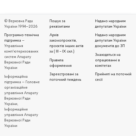
© Верховна Рада
Пошук за
Надано народним
України 1994—2026
реквізитами
депутатам України
Програмно-технічна
Архів
Надано народним
підтримка
—
законопроєктів,
депутатам України
Управління
проєктів інших актів
документів до ЗП
комп'ютеризованих
за ( III – IX скл.)
Знаходяться на
систем Апарату
Правила
опрацюванні в
Верховної Ради
оформлення
комітетах
України
Зареєстровані за
Прийняті на поточній
Iнформаційна
поточний тиждень
сесії
підтримка — Головне
організаційне
управління Апарату
Верховної Ради
України,
Інформаційне
управління Апарату
Верховної Ради
України