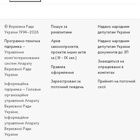
© Верховна Рада
Пошук за
Надано народним
України 1994—2026
реквізитами
депутатам України
Програмно-технічна
Архів
Надано народним
підтримка
—
законопроєктів,
депутатам України
Управління
проєктів інших актів
документів до ЗП
комп'ютеризованих
за ( III – IX скл.)
Знаходяться на
систем Апарату
Правила
опрацюванні в
Верховної Ради
оформлення
комітетах
України
Зареєстровані за
Прийняті на поточній
Iнформаційна
поточний тиждень
сесії
підтримка — Головне
організаційне
управління Апарату
Верховної Ради
України,
Інформаційне
управління Апарату
Верховної Ради
України