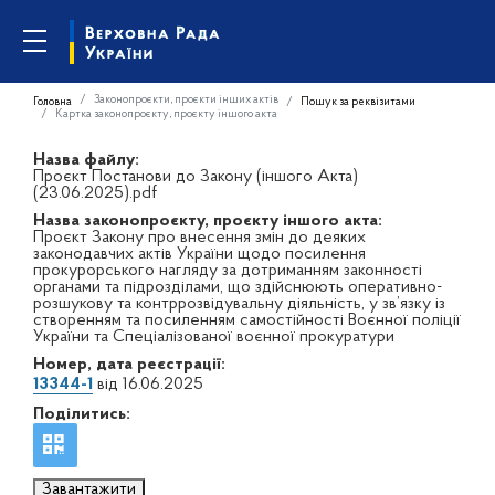
Законопроєкти, проєкти інших актів
Головна
Пошук за реквізитами
Картка законопроєкту, проєкту іншого акта
Назва файлу:
Проєкт Постанови до Закону (іншого Акта)
(23.06.2025).pdf
Назва законопроєкту, проєкту іншого акта:
Проєкт Закону про внесення змін до деяких
законодавчих актів України щодо посилення
прокурорського нагляду за дотриманням законності
органами та підрозділами, що здійснюють оперативно-
розшукову та контррозвідувальну діяльність, у зв’язку із
створенням та посиленням самостійності Воєнної поліції
України та Спеціалізованої воєнної прокуратури
Номер, дата реєстрації:
13344-1
від 16.06.2025
Поділитись:
Завантажити