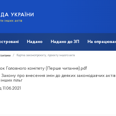
АДА УКРАЇНИ
и інших актів
єстровані
Надано
Надано до ЗП
На опрацюван
Картка законопроєкту, проєкту іншого акта
візитами
ок Головного комітету (Перше читання).pdf
Закону про внесення змін до деяких законодавчих актів У
інших пільг
д 11.06.2021