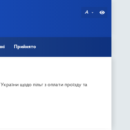
A
ні
Прийнято
країни щодо пільг з оплати проїзду та