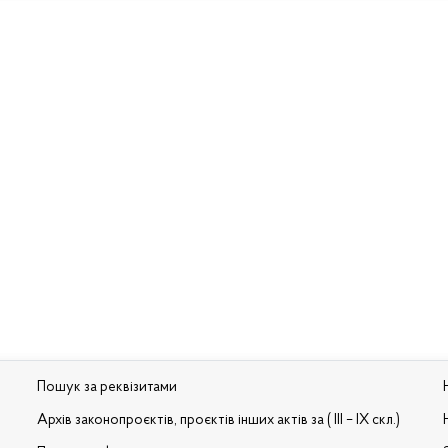
Пошук за реквізитами
Архів законопроєктів, проєктів інших актів за ( III – IX скл.)