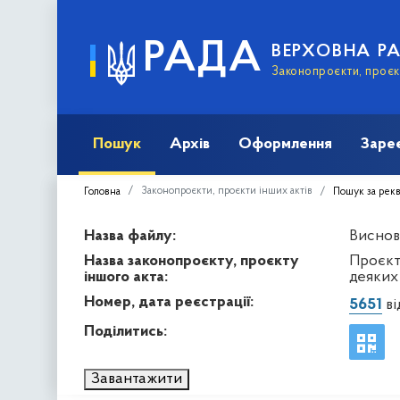
РАДА
ВЕРХОВНА Р
Законопроєкти, проєкт
Пошук
Архів
Оформлення
Заре
Законопроєкти, проєкти інших актів
Головна
Пошук за рек
Назва файлу:
Виснов
Назва законопроєкту, проєкту
Проєкт 
іншого акта:
деяких 
Номер, дата реєстрації:
5651
ві
Поділитись:
Завантажити