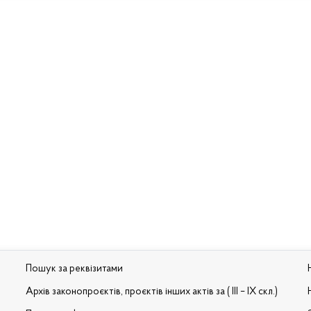
Пошук за реквізитами
Архів законопроєктів, проєктів інших актів за ( III – IX скл.)