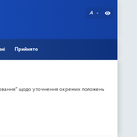
A
ні
Прийнято
іювання" щодо уточнення окремих положень