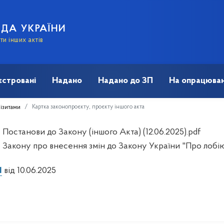
АДА УКРАЇНИ
и інших актів
єстровані
Надано
Надано до ЗП
На опрацюван
Картка законопроєкту, проєкту іншого акта
візитами
Постанови до Закону (іншого Акта) (12.06.2025).pdf
 Закону про внесення змін до Закону України "Про лоб
1
від 10.06.2025