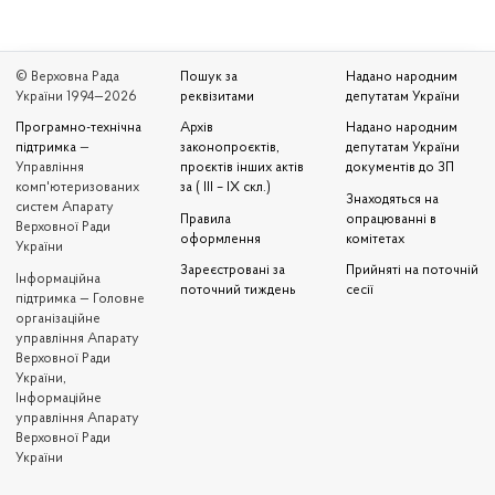
© Верховна Рада
Пошук за
Надано народним
України 1994—2026
реквізитами
депутатам України
Програмно-технічна
Архів
Надано народним
підтримка
—
законопроєктів,
депутатам України
Управління
проєктів інших актів
документів до ЗП
комп'ютеризованих
за ( III – IX скл.)
Знаходяться на
систем Апарату
Правила
опрацюванні в
Верховної Ради
оформлення
комітетах
України
Зареєстровані за
Прийняті на поточній
Iнформаційна
поточний тиждень
сесії
підтримка — Головне
організаційне
управління Апарату
Верховної Ради
України,
Інформаційне
управління Апарату
Верховної Ради
України