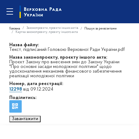
Законопроєкти, проєкти інших актів
Головна
Пошук за реквізитами
Картка законопроєкту, проєкту іншого акта
Назва файлу:
Текст, підписаний Головою Верховної Ради України.pdf
Назва законопроєкту, проєкту іншого акта:
Проєкт Закону про внесення змін до Закону України
"Про основні засади молодіжної політики" щодо
удосконалення механізмів фінансового забезпечення
реалізації молодіжної політики
Номер, дата реєстрації:
12298
від 09.12.2024
Поділитись:
Завантажити