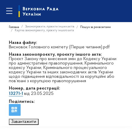
Законопроєкти, проєкти інших актів
Головна
Пошук за реквізитами
Картка законопроєкту, проєкту іншого акта
Назва файлу:
Висновок Головного комітету (Перше читання).pdf
Назва законопроєкту, проєкту іншого акта:
Проєкт Закону про внесення змін до Кодексу України
про адміністративні правопорушення, Кримінального
кодексу України, Кримінального процесуального
кодексу України та інших законодавчих актів України
щодо підвищення відповідальності за корупційні або
пов’язані з корупцією правопорушення
Номер, дата реєстрації:
13271-1
від 23.05.2025
Поділитись:
Завантажити