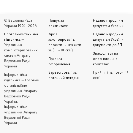
© Верховна Рада
Пошук за
Надано народним
України 1994—2026
реквізитами
депутатам України
Програмно-технічна
Архів
Надано народним
підтримка
—
законопроєктів,
депутатам України
Управління
проєктів інших актів
документів до ЗП
комп'ютеризованих
за ( III – IX скл.)
Знаходяться на
систем Апарату
Правила
опрацюванні в
Верховної Ради
оформлення
комітетах
України
Зареєстровані за
Прийняті на поточній
Iнформаційна
поточний тиждень
сесії
підтримка — Головне
організаційне
управління Апарату
Верховної Ради
України,
Інформаційне
управління Апарату
Верховної Ради
України