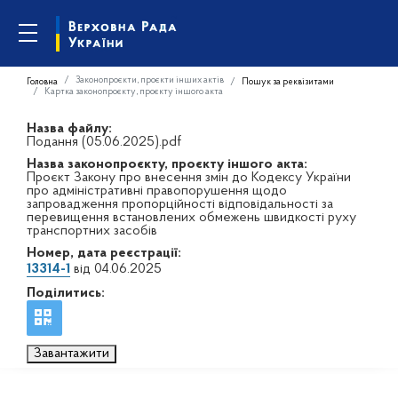
Законопроєкти, проєкти інших актів
Головна
Пошук за реквізитами
Картка законопроєкту, проєкту іншого акта
Назва файлу:
Подання (05.06.2025).pdf
Назва законопроєкту, проєкту іншого акта:
Проєкт Закону про внесення змін до Кодексу України
про адміністративні правопорушення щодо
запровадження пропорційності відповідальності за
перевищення встановлених обмежень швидкості руху
транспортних засобів
Номер, дата реєстрації:
13314-1
від 04.06.2025
Поділитись:
Завантажити