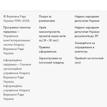
© Верховна Рада
Пошук за
Надано народним
України 1994—2026
реквізитами
депутатам України
Програмно-технічна
Архів
Надано народним
підтримка
—
законопроєктів,
депутатам України
Управління
проєктів інших актів
документів до ЗП
комп'ютеризованих
за ( III – IX скл.)
Знаходяться на
систем Апарату
Правила
опрацюванні в
Верховної Ради
оформлення
комітетах
України
Зареєстровані за
Прийняті на поточній
Iнформаційна
поточний тиждень
сесії
підтримка — Головне
організаційне
управління Апарату
Верховної Ради
України,
Інформаційне
управління Апарату
Верховної Ради
України