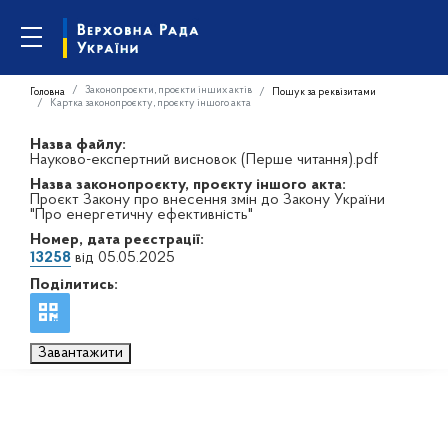
Законопроєкти, проєкти інших актів
Головна
Пошук за реквізитами
Картка законопроєкту, проєкту іншого акта
Назва файлу:
Науково-експертний висновок (Перше читання).pdf
Назва законопроєкту, проєкту іншого акта:
Проєкт Закону про внесення змін до Закону України
"Про енергетичну ефективність"
Номер, дата реєстрації:
13258
від 05.05.2025
Поділитись:
Завантажити