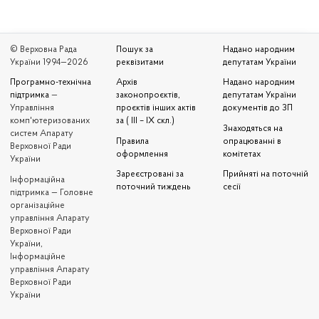
© Верховна Рада
Пошук за
Надано народним
України 1994—2026
реквізитами
депутатам України
Програмно-технічна
Архів
Надано народним
підтримка
—
законопроєктів,
депутатам України
Управління
проєктів інших актів
документів до ЗП
комп'ютеризованих
за ( III – IX скл.)
Знаходяться на
систем Апарату
Правила
опрацюванні в
Верховної Ради
оформлення
комітетах
України
Зареєстровані за
Прийняті на поточній
Iнформаційна
поточний тиждень
сесії
підтримка — Головне
організаційне
управління Апарату
Верховної Ради
України,
Інформаційне
управління Апарату
Верховної Ради
України